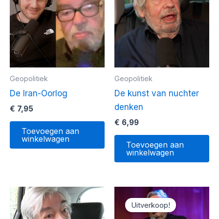
Geopolitiek
Geopolitiek
De Iran-Oorlog
De kunst van nuchter
denken
€
7,95
€
6,99
Toevoegen aan
winkelwagen
Toevoegen aan
winkelwagen
Uitverkoop!