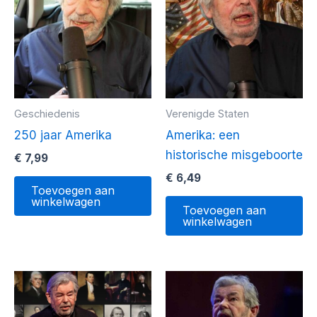
Geschiedenis
Verenigde Staten
250 jaar Amerika
Amerika: een
historische misgeboorte
€
7,99
€
6,49
Toevoegen aan
winkelwagen
Toevoegen aan
winkelwagen