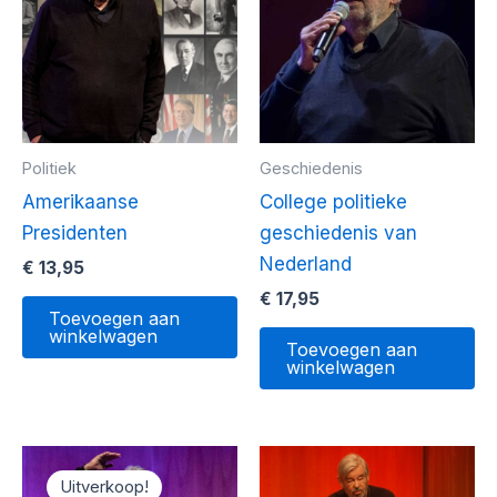
Politiek
Geschiedenis
Amerikaanse
College politieke
Presidenten
geschiedenis van
Nederland
€
13,95
€
17,95
Toevoegen aan
winkelwagen
Toevoegen aan
winkelwagen
Uitverkoop!