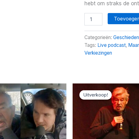
hebt om straks de ont
College
Toevoegen
politieke
geschiedenis
van
Categorieën:
Geschieden
Nederland
Tags:
Live podcast
,
Maar
aantal
Verkiezingen
Uitverkoop!
Uitverkoop!