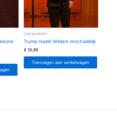
Live podcast
gewone
Trump maakt Wilders onschadelijk
€
13,95
Toevoegen aan winkelwagen
wagen