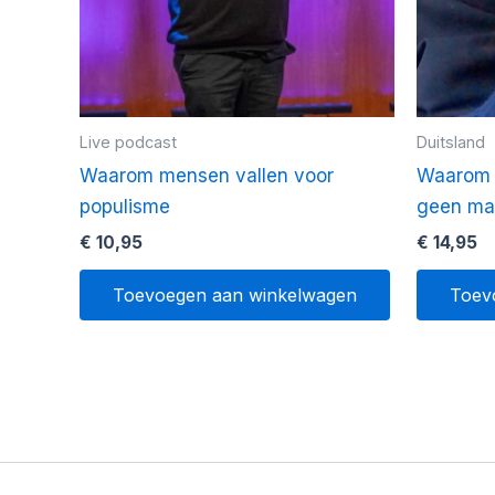
Live podcast
Duitsland
Waarom mensen vallen voor
Waarom 
populisme
geen ma
€
10,95
€
14,95
Toevoegen aan winkelwagen
Toev