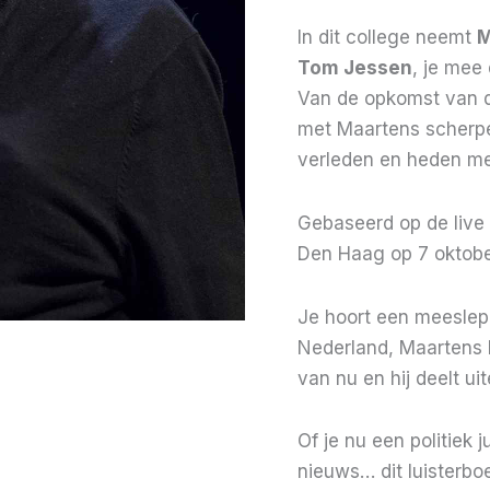
In dit college neemt
M
Tom Jessen
, je mee
Van de opkomst van de
met Maartens scherpe
verleden en heden met
Gebaseerd op de live 
Den Haag op 7 oktobe
Je hoort een meeslepe
Nederland, Maartens 
van nu en hij deelt uit
Of je nu een politiek j
nieuws… dit luisterboe