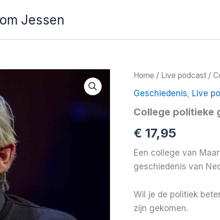
Tom Jessen
Home
/
Live podcast
/ C
Geschiedenis
,
Live p
College politieke
€
17,95
Een college van Maar
geschiedenis van Ned
Wil je de politiek be
zijn gekomen.