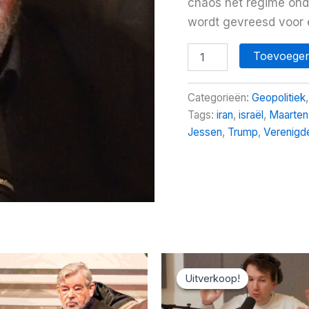
chaos het regime ond
wordt gevreesd voor 
Waarom
Toevoegen
Iran
nu
echt
Categorieën:
Geopolitiek
begint
Tags:
iran
,
israël
,
Maarten
te
Jessen
,
Trump
,
Verenigd
wankelen
aantal
Uitverkoop!
Uitverkoop!