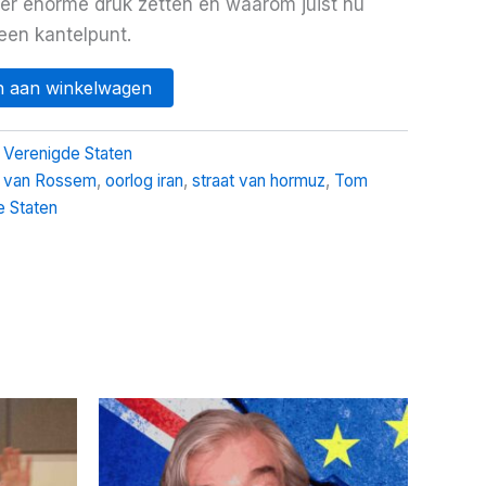
er enorme druk zetten en waarom juist nu
een kantelpunt.
 aan winkelwagen
,
Verenigde Staten
 van Rossem
,
oorlog iran
,
straat van hormuz
,
Tom
e Staten