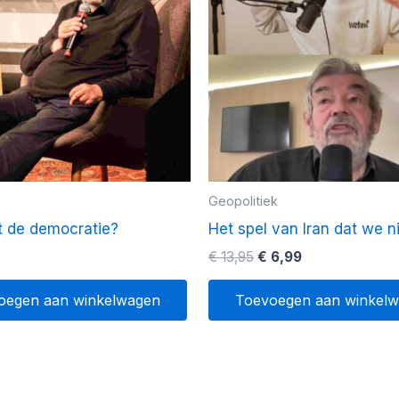
Geopolitiek
t de democratie?
Het spel van Iran dat we ni
Oorspronkelijke
Huidige
€
13,95
€
6,99
prijs
prijs
was:
is:
oegen aan winkelwagen
Toevoegen aan winkel
€ 13,95.
€ 6,99.