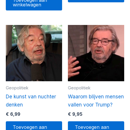
winkelwagen
Geopolitiek
Geopolitiek
De kunst van nuchter
Waarom blijven mensen
denken
vallen voor Trump?
€
6,99
€
9,95
Toevoegen aan
Toevoegen aan