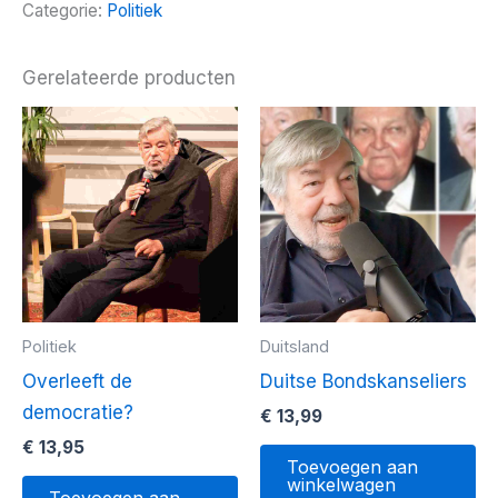
Categorie:
Politiek
Gerelateerde producten
Politiek
Duitsland
Overleeft de
Duitse Bondskanseliers
democratie?
€
13,99
€
13,95
Toevoegen aan
winkelwagen
Toevoegen aan