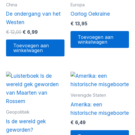
China
Europa
De ondergang van het
Oorlog Oekraïne
Westen
€
13,95
Oorspronkelijke
Huidige
€
12,00
€
6,99
Toevoegen aan
prijs
prijs
winkelwagen
was:
is:
Toevoegen aan
€ 12,00.
€ 6,99.
winkelwagen
Verenigde Staten
Amerika: een
Geopolitiek
historische misgeboorte
Is de wereld gek
€
6,49
geworden?