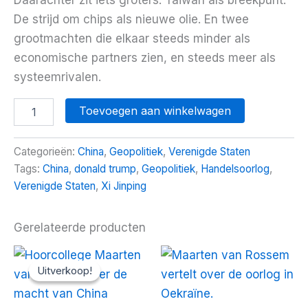
De strijd om chips als nieuwe olie. En twee
grootmachten die elkaar steeds minder als
economische partners zien, en steeds meer als
systeemrivalen.
De
Toevoegen aan winkelwagen
nieuwe
Koude
Oorlog
Categorieën:
China
,
Geopolitiek
,
Verenigde Staten
aantal
Tags:
China
,
donald trump
,
Geopolitiek
,
Handelsoorlog
,
Verenigde Staten
,
Xi Jinping
Gerelateerde producten
Uitverkoop!
Uitverkoop!