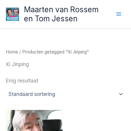
Ga
Maarten van Rossem
naar
en Tom Jessen
de
inhoud
Home
/ Producten getagged “Xi Jinping”
Xi Jinping
Enig resultaat