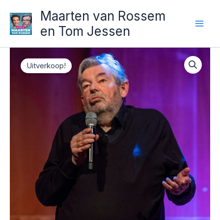
Ga
Maarten van Rossem
naar
en Tom Jessen
de
inhoud
Uitverkoop!