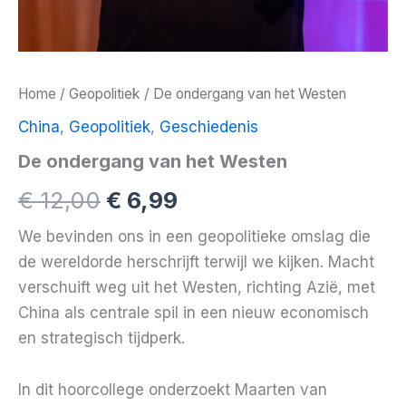
Home
/
Geopolitiek
/ De ondergang van het Westen
China
,
Geopolitiek
,
Geschiedenis
De ondergang van het Westen
Oorspronkelijke
Huidige
€
12,00
€
6,99
prijs
prijs
We bevinden ons in een geopolitieke omslag die
de wereldorde herschrijft terwijl we kijken. Macht
was:
is:
verschuift weg uit het Westen, richting Azië, met
€ 12,00.
€ 6,99.
China als centrale spil in een nieuw economisch
en strategisch tijdperk.
In dit hoorcollege onderzoekt Maarten van