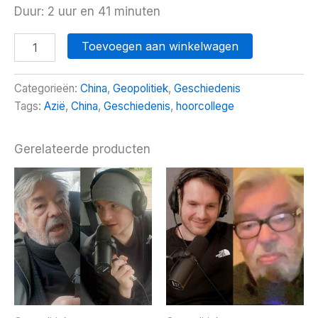
Duur: 2 uur en 41 minuten
De
Toevoegen aan winkelwagen
ondergang
van
het
Categorieën:
China
,
Geopolitiek
,
Geschiedenis
Westen
Tags:
Azië
,
China
,
Geschiedenis
,
hoorcollege
aantal
Gerelateerde producten