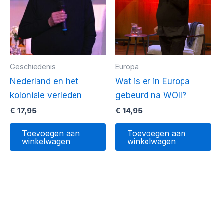
Geschiedenis
Europa
Nederland en het
Wat is er in Europa
koloniale verleden
gebeurd na WOII?
€
17,95
€
14,95
Toevoegen aan
Toevoegen aan
winkelwagen
winkelwagen