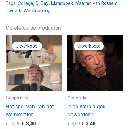
Tags:
College
,
D-Day
,
luisterboek
,
Maarten van Rossem
,
Tweede Wereldoorlog
Gerelateerde producten
Uitverkoop!
Uitverkoop!
Uitverkoop!
Uitverkoop!
Geopolitiek
Geopolitiek
Het spel van Iran dat
Is de wereld gek
we niet zien
geworden?
Oorspronkelijke
Huidige
Oorspronkelijke
Huidige
€
13,95
€
3,49
€
6,99
€
3,49
prijs
prijs
prijs
prijs