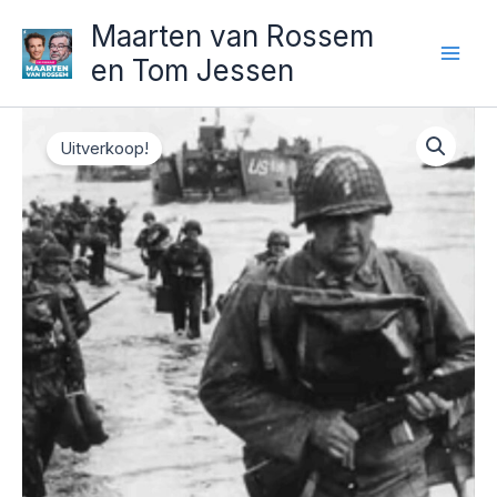
Ga
Maarten van Rossem
naar
en Tom Jessen
de
inhoud
Uitverkoop!