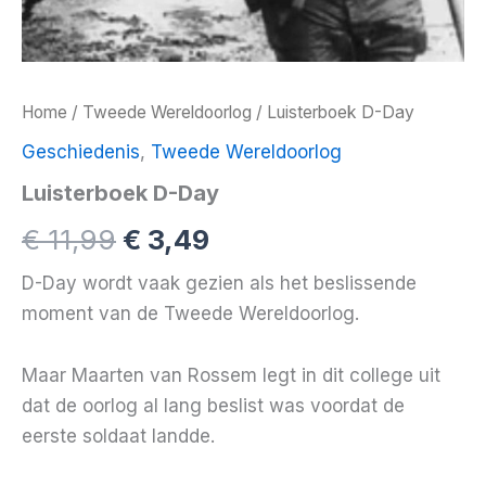
Home
/
Tweede Wereldoorlog
/ Luisterboek D-Day
Geschiedenis
,
Tweede Wereldoorlog
Luisterboek D-Day
Oorspronkelijke
Huidige
€
11,99
€
3,49
prijs
prijs
D-Day wordt vaak gezien als het beslissende
moment van de Tweede Wereldoorlog.
was:
is:
€ 11,99.
€ 3,49.
Maar Maarten van Rossem legt in dit college uit
dat de oorlog al lang beslist was voordat de
eerste soldaat landde.