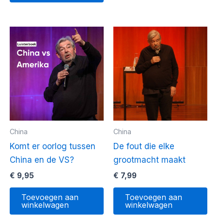
China
China
Komt er oorlog tussen
De fout die elke
China en de VS?
grootmacht maakt
€
9,95
€
7,99
Toevoegen aan
Toevoegen aan
winkelwagen
winkelwagen