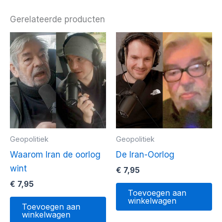
Gerelateerde producten
Geopolitiek
Geopolitiek
Waarom Iran de oorlog
De Iran-Oorlog
wint
€
7,95
€
7,95
Toevoegen aan
winkelwagen
Toevoegen aan
winkelwagen