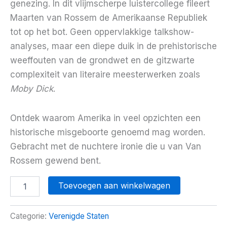
genezing. In dit vlijmscherpe luistercollege fileert
Maarten van Rossem de Amerikaanse Republiek
tot op het bot. Geen oppervlakkige talkshow-
analyses, maar een diepe duik in de prehistorische
weeffouten van de grondwet en de gitzwarte
complexiteit van literaire meesterwerken zoals
Moby Dick
.
Ontdek waarom Amerika in veel opzichten een
historische misgeboorte genoemd mag worden.
Gebracht met de nuchtere ironie die u van Van
Rossem gewend bent.
Amerika:
Toevoegen aan winkelwagen
een
historische
misgeboorte
Categorie:
Verenigde Staten
aantal