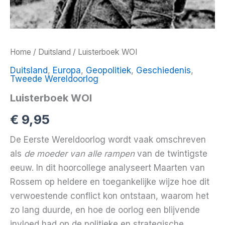
Home
/
Duitsland
/ Luisterboek WOI
Duitsland
,
Europa
,
Geopolitiek
,
Geschiedenis
,
Tweede Wereldoorlog
Luisterboek WOI
€
9,95
De Eerste Wereldoorlog wordt vaak omschreven
als
de moeder van alle rampen
van de twintigste
eeuw. In dit hoorcollege analyseert Maarten van
Rossem op heldere en toegankelijke wijze hoe dit
verwoestende conflict kon ontstaan, waarom het
zo lang duurde, en hoe de oorlog een blijvende
invloed had op de politieke en strategische