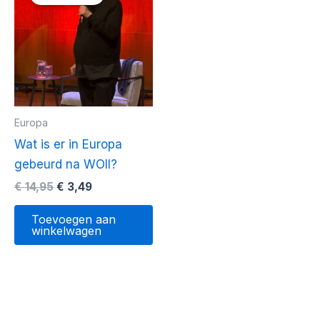
Europa
Wat is er in Europa
gebeurd na WOII?
Oorspronkelijke
Huidige
€
14,95
€
3,49
prijs
prijs
was:
is:
Toevoegen aan
€ 14,95.
€ 3,49.
winkelwagen