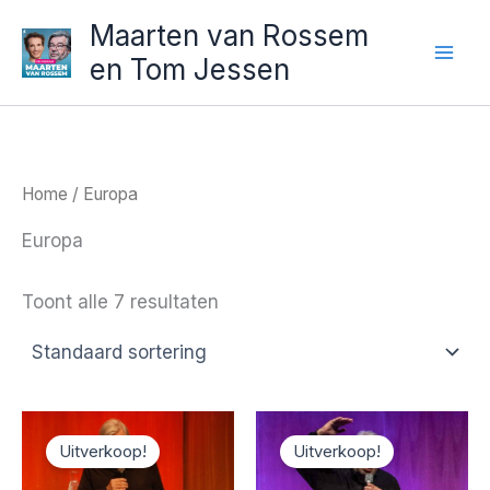
Ga
Maarten van Rossem
naar
en Tom Jessen
de
inhoud
Home
/ Europa
Europa
Toont alle 7 resultaten
Uitverkoop!
Uitverkoop!