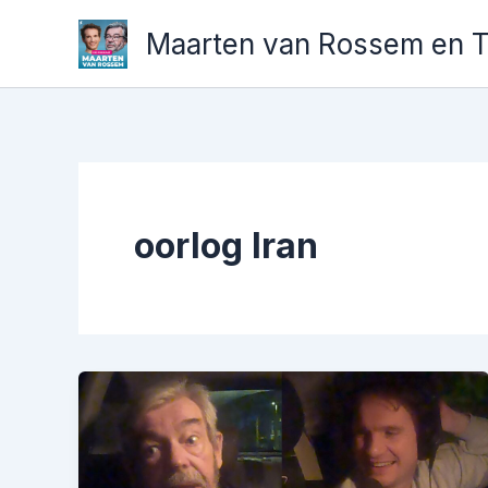
Ga
Maarten van Rossem en 
naar
de
inhoud
oorlog Iran