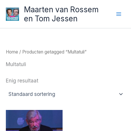
Ga
Maarten van Rossem
naar
en Tom Jessen
de
inhoud
Home
/ Producten getagged “Multatuli”
Multatuli
Enig resultaat